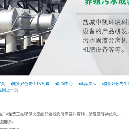
首頁
◂關於好色先生TV免费
◂新聞中心
◂產品展示
◂聯係好色先生
返回上一頁
生TV免费正在聯係火星總部查找您所需要的頁麵，請返回等待信息......
返回嗎?