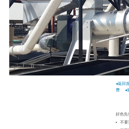
◂返回
费
◂
好色先
不要