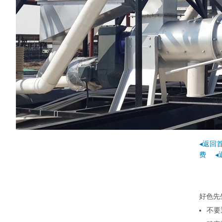
◂返回
费
◂
好色先
不要